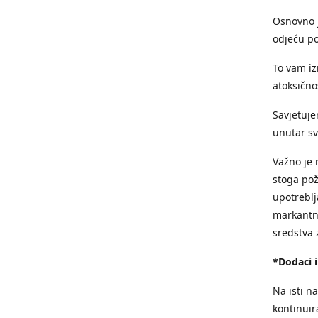
Osnovno j
odjeću p
To vam iz
atoksičnos
Savjetuje
unutar sv
Važno je 
stoga pože
upotreblja
markantne
sredstva 
*Dodaci i
Na isti n
kontinuir