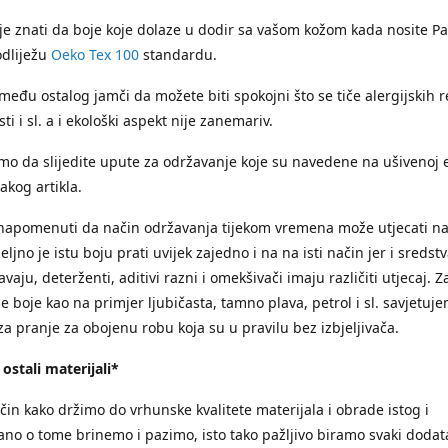
e znati da boje koje dolaze u dodir sa vašom kožom kada nosite Pas
odliježu
Oeko Tex 100
standardu.
među ostalog jamči da možete biti spokojni što se tiče alergijskih r
ti i sl. a i ekološki aspekt nije zanemariv.
mo da slijedite upute za održavanje koje su navedene na ušivenoj e
akog artikla.
napomenuti da način održavanja tijekom vremena može utjecati na
ljno je istu boju prati uvijek zajedno i na na isti način jer i sredst
vaju, deterženti, aditivi razni i omekšivači imaju različiti utjecaj. Za
 boje kao na primjer ljubičasta, tamno plava, petrol i sl. savjetuj
za pranje za obojenu robu koja su u pravilu bez izbjeljivača.
 ostali materijali*
ačin kako držimo do vrhunske kvalitete materijala i obrade istog i
ano o tome brinemo i pazimo, isto tako pažljivo biramo svaki dodata