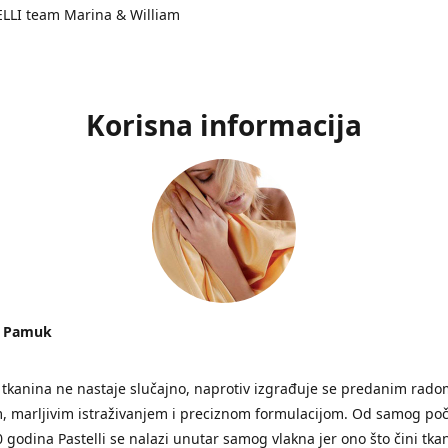
ELLI team Marina & William
Korisna informacija
I Pamuk
tkanina ne nastaje slučajno, naprotiv izgrađuje se predanim rado
, marljivim istraživanjem i preciznom formulacijom. Od samog poč
0 godina Pastelli se nalazi unutar samog vlakna jer ono što čini tka