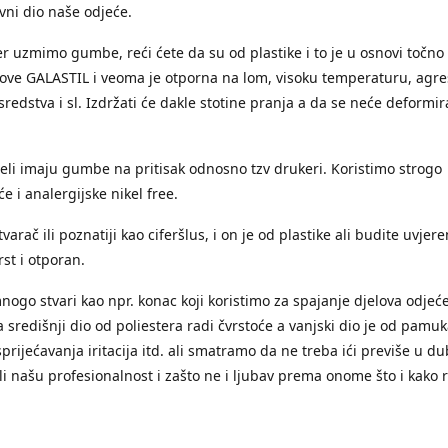
avni dio naše odjeće.
r uzmimo gumbe, reći ćete da su od plastike i to je u osnovi točno 
zove GALASTIL i veoma je otporna na lom, visoku temperaturu, agre
redstva i sl. Izdržati će dakle stotine pranja a da se neće deformirat
li imaju gumbe na pritisak odnosno tzv drukeri. Koristimo strogo
e i analergijske nikel free.
varač ili poznatiji kao ciferšlus, i on je od plastike ali budite uvjere
st i otporan.
nogo stvari kao npr. konac koji koristimo za spajanje djelova odjeć
 središnji dio od poliestera radi čvrstoće a vanjski dio je od pamuk
sprijećavanja iritacija itd. ali smatramo da ne treba ići previše u d
li našu profesionalnost i zašto ne i ljubav prema onome što i kako 