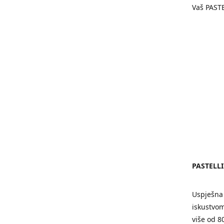
Vaš PAST
PASTELL
Uspješna 
iskustvom
više od 8