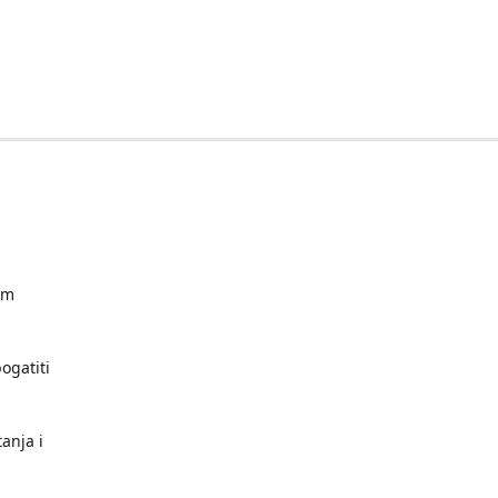
im
ogatiti
anja i