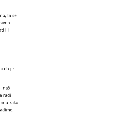
no, ta se
sivna
i ili
ni da je
e, naš
a radi
ubinu kako
radimo.