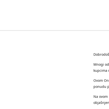
Dobrodošl
Mnogi od 
kupcima m
Ovom On-L
ponudu p
Na ovom m
objašnjen