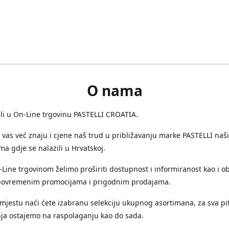
O nama
i u On-Line trgovinu PASTELLI CROATIA.
vas već znaju i cjene naš trud u približavanju marke PASTELLI naš
a gdje se nalazili u Hrvatskoj.
ine trgovinom želimo proširiti dostupnost i informiranost kao i ob
ovremenim promocijama i prigodnim prodajama.
jestu naći ćete izabranu selekciju ukupnog asortimana, za sva pit
ja ostajemo na raspolaganju kao do sada.