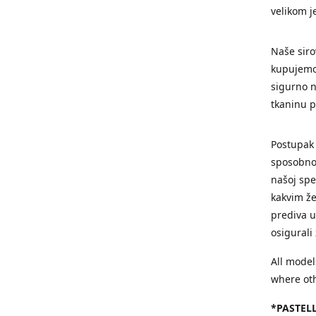
velikom j
Naše siro
kupujemo 
sigurno n
tkaninu 
Postupak
sposobnos
našoj spec
kakvim že
prediva u
osigurali
All model
where oth
*PASTELL