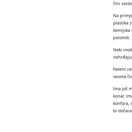
čini sast
Na primje
plastika 
kemijska s
polomiti.
Neki mode
nehrđajuć
Patent zat
veoma čvr
Ima još m
konac ima
konfora, 
bi dočara