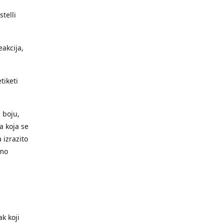
telli
eakcija,
tiketi
 boju,
va koja se
 izrazito
emo
k koji