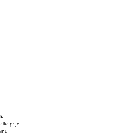
m,
etka prije
ninu