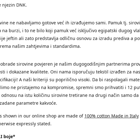
e njezin DNK.
vine ne nabavljamo gotove već ih izrađujemo sami. Pamuk tj. sirov
na burzi, i to ne bilo koji pamuk već isključivo egipatski dugog vla
ije jeftin ali zato predstavlja odličnu osnovu za izradu prediva a p
prema našim zahtjevima i standardima.
 obrade sirovine povjeren je našim dugogodišnjim partnerima pro
ti i dokazane kvalitete. Oni nama isporučuju tekstil izrađen za n
ifikaciji! A naši kriteriji su poprilično visoki. Da bi raspolagali mat
limo ne pristajemo na kompromise, spremni smo prihvatiti i 12 p
 odnosu na istu količinu sirovine tretirane na drugi način samo da 
 zadane parametre kakvoće.
s shown in our online shop are made of
100% cotton Made in Italy
erwise expressly stated.
I boje*