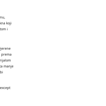
inu,
kna koji
otom i
vjerene
as prema
erijalom
uta manje
bi
except