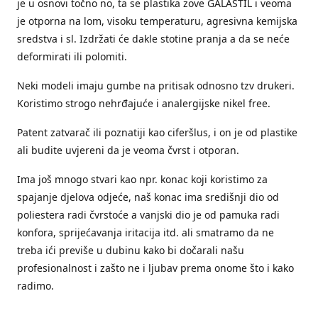
je u osnovi točno no, ta se plastika zove GALASTIL i veoma
je otporna na lom, visoku temperaturu, agresivna kemijska
sredstva i sl. Izdržati će dakle stotine pranja a da se neće
deformirati ili polomiti.
Neki modeli imaju gumbe na pritisak odnosno tzv drukeri.
Koristimo strogo nehrđajuće i analergijske nikel free.
Patent zatvarač ili poznatiji kao ciferšlus, i on je od plastike
ali budite uvjereni da je veoma čvrst i otporan.
Ima još mnogo stvari kao npr. konac koji koristimo za
spajanje djelova odjeće, naš konac ima središnji dio od
poliestera radi čvrstoće a vanjski dio je od pamuka radi
konfora, sprijećavanja iritacija itd. ali smatramo da ne
treba ići previše u dubinu kako bi dočarali našu
profesionalnost i zašto ne i ljubav prema onome što i kako
radimo.