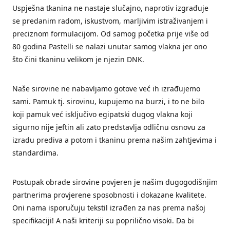
Uspješna tkanina ne nastaje slučajno, naprotiv izgrađuje
se predanim radom, iskustvom, marljivim istraživanjem i
preciznom formulacijom. Od samog početka prije više od
80 godina Pastelli se nalazi unutar samog vlakna jer ono
što čini tkaninu velikom je njezin DNK.
Naše sirovine ne nabavljamo gotove već ih izrađujemo
sami. Pamuk tj. sirovinu, kupujemo na burzi, i to ne bilo
koji pamuk već isključivo egipatski dugog vlakna koji
sigurno nije jeftin ali zato predstavlja odličnu osnovu za
izradu prediva a potom i tkaninu prema našim zahtjevima i
standardima.
Postupak obrade sirovine povjeren je našim dugogodišnjim
partnerima provjerene sposobnosti i dokazane kvalitete.
Oni nama isporučuju tekstil izrađen za nas prema našoj
specifikaciji! A naši kriteriji su poprilično visoki. Da bi