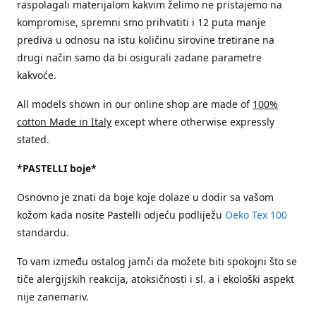
raspolagali materijalom kakvim želimo ne pristajemo na
kompromise, spremni smo prihvatiti i 12 puta manje
prediva u odnosu na istu količinu sirovine tretirane na
drugi način samo da bi osigurali zadane parametre
kakvoće.
All models shown in our online shop are made of
100%
cotton Made in Italy
except where otherwise expressly
stated.
*PASTELLI boje*
Osnovno je znati da boje koje dolaze u dodir sa vašom
kožom kada nosite Pastelli odjeću podliježu
Oeko Tex 100
standardu.
To vam između ostalog jamči da možete biti spokojni što se
tiče alergijskih reakcija, atoksičnosti i sl. a i ekološki aspekt
nije zanemariv.