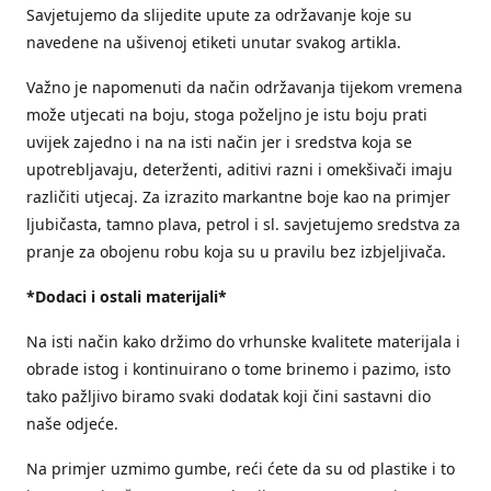
Savjetujemo da slijedite upute za održavanje koje su
navedene na ušivenoj etiketi unutar svakog artikla.
Važno je napomenuti da način održavanja tijekom vremena
može utjecati na boju, stoga poželjno je istu boju prati
uvijek zajedno i na na isti način jer i sredstva koja se
upotrebljavaju, deterženti, aditivi razni i omekšivači imaju
različiti utjecaj. Za izrazito markantne boje kao na primjer
ljubičasta, tamno plava, petrol i sl. savjetujemo sredstva za
pranje za obojenu robu koja su u pravilu bez izbjeljivača.
*Dodaci i ostali materijali*
Na isti način kako držimo do vrhunske kvalitete materijala i
obrade istog i kontinuirano o tome brinemo i pazimo, isto
tako pažljivo biramo svaki dodatak koji čini sastavni dio
naše odjeće.
Na primjer uzmimo gumbe, reći ćete da su od plastike i to