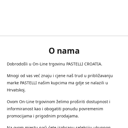
O nama
Dobrodošli u On-Line trgovinu PASTELLI CROATIA.
Mnogi od vas već znaju i cjene naš trud u približavanju
marke PASTELLI našim kupcima ma gdje se nalazili u
Hrvatskoj.
Ovom On-Line trgovinom želimo proširiti dostupnost i
informiranost kao i obogatiti ponudu povremenim
promocijama i prigodnim prodajama.
Na ovom mjestu naći ćete izabranu selekciju ukupnog