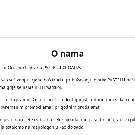
O nama
i u On-Line trgovinu PASTELLI CROATIA.
vas već znaju i cjene naš trud u približavanju marke PASTELLI naš
a gdje se nalazili u Hrvatskoj.
ine trgovinom želimo proširiti dostupnost i informiranost kao i ob
ovremenim promocijama i prigodnim prodajama.
jestu naći ćete izabranu selekciju ukupnog asortimana, za sva pit
ja ostajemo na raspolaganju kao do sada.