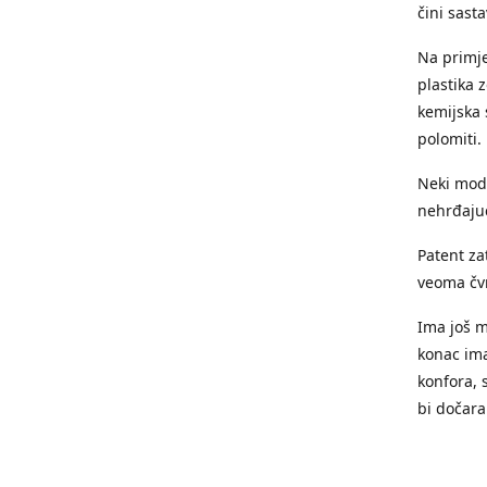
čini sast
Na primje
plastika 
kemijska s
polomiti.
Neki mode
nehrđajuć
Patent zat
veoma čvr
Ima još m
konac ima
konfora, 
bi dočara