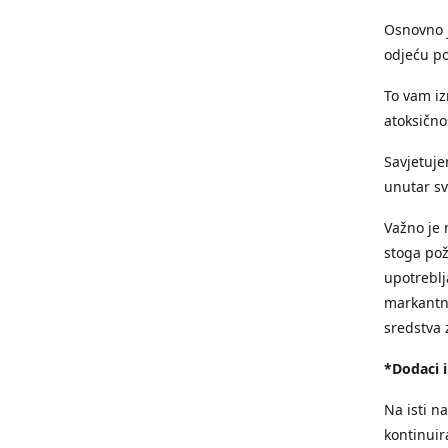
Osnovno j
odjeću p
To vam iz
atoksičnos
Savjetuje
unutar sv
Važno je 
stoga pože
upotreblja
markantne
sredstva 
*Dodaci i
Na isti n
kontinuir