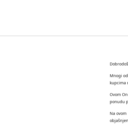
Dobrodošl
Mnogi od 
kupcima m
Ovom On-L
ponudu p
Na ovom m
objašnjen