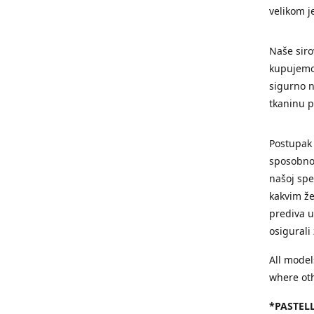
velikom j
Naše siro
kupujemo 
sigurno n
tkaninu 
Postupak
sposobnos
našoj spec
kakvim že
prediva u
osigurali
All model
where oth
*PASTELL