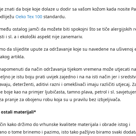
e znati da boje koje dolaze u dodir sa vašom kožom kada nosite Pas
odliježu
Oeko Tex 100
standardu.
među ostalog jamči da možete biti spokojni što se tiče alergijskih r
ti i sl. a i ekološki aspekt nije zanemariv.
mo da slijedite upute za održavanje koje su navedene na ušivenoj e
akog artikla.
napomenuti da način održavanja tijekom vremena može utjecati na
ljno je istu boju prati uvijek zajedno i na na isti način jer i sredst
vaju, deterženti, aditivi razni i omekšivači imaju različiti utjecaj. Za
 boje kao na primjer ljubičasta, tamno plava, petrol i sl. savjetuj
za pranje za obojenu robu koja su u pravilu bez izbjeljivača.
 ostali materijali*
ačin kako držimo do vrhunske kvalitete materijala i obrade istog i
ano o tome brinemo i pazimo, isto tako pažljivo biramo svaki dodata