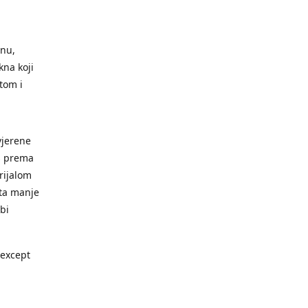
inu,
kna koji
otom i
vjerene
as prema
erijalom
uta manje
bi
except