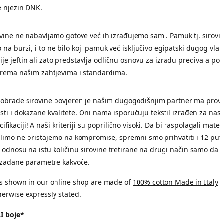
e njezin DNK.
vine ne nabavljamo gotove već ih izrađujemo sami. Pamuk tj. sirov
na burzi, i to ne bilo koji pamuk već isključivo egipatski dugog vla
ije jeftin ali zato predstavlja odličnu osnovu za izradu prediva a p
prema našim zahtjevima i standardima.
 obrade sirovine povjeren je našim dugogodišnjim partnerima pro
ti i dokazane kvalitete. Oni nama isporučuju tekstil izrađen za n
ifikaciji! A naši kriteriji su poprilično visoki. Da bi raspolagali mat
limo ne pristajemo na kompromise, spremni smo prihvatiti i 12 p
 odnosu na istu količinu sirovine tretirane na drugi način samo da 
 zadane parametre kakvoće.
s shown in our online shop are made of
100% cotton Made in Italy
erwise expressly stated.
I boje*