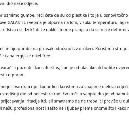
avni dio naše odjeće.
r uzmimo gumbe, reći ćete da su od plastike i to je u osnovi točno 
zove GALASTIL i veoma je otporna na lom, visoku temperaturu, agre
redstva i sl. Izdržati će dakle stotine pranja a da se neće deformirat
li imaju gumbe na pritisak odnosno tzv drukeri. Koristimo strogo
e i analergijske nikel free.
varač ili poznatiji kao ciferšlus, i on je od plastike ali budite uvjere
st i otporan.
nogo stvari kao npr. konac koji koristimo za spajanje djelova odjeć
 središnji dio od poliestera radi čvrstoće a vanjski dio je od pamuk
sprijećavanja iritacija itd. ali smatramo da ne treba ići previše u d
li našu profesionalnost i zašto ne i ljubav prema onome što i kako 