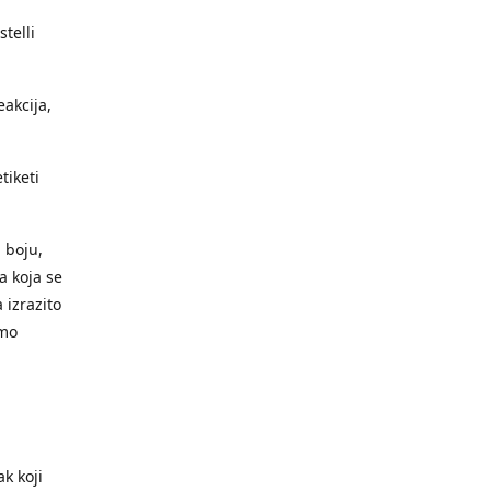
telli
eakcija,
tiketi
 boju,
va koja se
 izrazito
emo
k koji