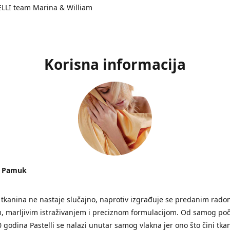
ELLI team Marina & William
Korisna informacija
I Pamuk
tkanina ne nastaje slučajno, naprotiv izgrađuje se predanim rado
, marljivim istraživanjem i preciznom formulacijom. Od samog poč
0 godina Pastelli se nalazi unutar samog vlakna jer ono što čini tka