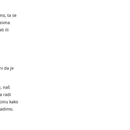
no, ta se
sivna
i ili
ni da je
e, naš
a radi
ubinu kako
radimo.