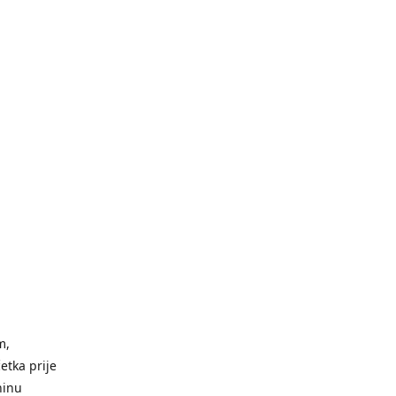
m,
etka prije
ninu