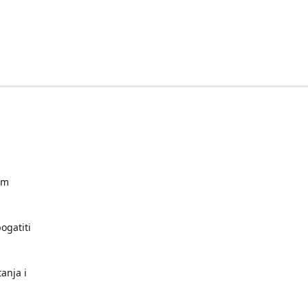
im
ogatiti
anja i