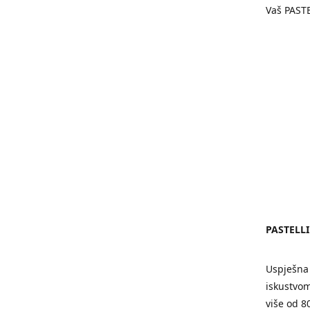
Vaš PAST
PASTELL
Uspješna 
iskustvom
više od 8