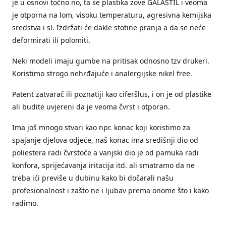
je u osnovi točno no, ta se plastika zove GALASTIL i veoma
je otporna na lom, visoku temperaturu, agresivna kemijska
sredstva i sl. Izdržati će dakle stotine pranja a da se neće
deformirati ili polomiti.
Neki modeli imaju gumbe na pritisak odnosno tzv drukeri.
Koristimo strogo nehrđajuće i analergijske nikel free.
Patent zatvarač ili poznatiji kao ciferšlus, i on je od plastike
ali budite uvjereni da je veoma čvrst i otporan.
Ima još mnogo stvari kao npr. konac koji koristimo za
spajanje djelova odjeće, naš konac ima središnji dio od
poliestera radi čvrstoće a vanjski dio je od pamuka radi
konfora, sprijećavanja iritacija itd. ali smatramo da ne
treba ići previše u dubinu kako bi dočarali našu
profesionalnost i zašto ne i ljubav prema onome što i kako
radimo.