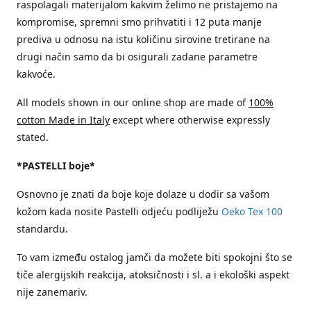
raspolagali materijalom kakvim želimo ne pristajemo na
kompromise, spremni smo prihvatiti i 12 puta manje
prediva u odnosu na istu količinu sirovine tretirane na
drugi način samo da bi osigurali zadane parametre
kakvoće.
All models shown in our online shop are made of
100%
cotton Made in Italy
except where otherwise expressly
stated.
*PASTELLI boje*
Osnovno je znati da boje koje dolaze u dodir sa vašom
kožom kada nosite Pastelli odjeću podliježu
Oeko Tex 100
standardu.
To vam između ostalog jamči da možete biti spokojni što se
tiče alergijskih reakcija, atoksičnosti i sl. a i ekološki aspekt
nije zanemariv.