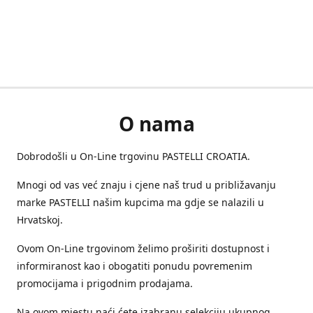
O nama
Dobrodošli u On-Line trgovinu PASTELLI CROATIA.
Mnogi od vas već znaju i cjene naš trud u približavanju
marke PASTELLI našim kupcima ma gdje se nalazili u
Hrvatskoj.
Ovom On-Line trgovinom želimo proširiti dostupnost i
informiranost kao i obogatiti ponudu povremenim
promocijama i prigodnim prodajama.
Na ovom mjestu naći ćete izabranu selekciju ukupnog