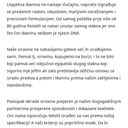
Uspješna tkanina ne nastaje slučajno, naprotiv izgrađuje
se predanim radom, iskustvom, marljivim istraživanjem i
preciznom formulacijom. Od samog početka prije više od
80 godina Pastelli se nalazi unutar samog vlakna jer ono
što čini tkaninu velikom je njezin DNK.
Naše sirovine ne nabavljamo gotove već ih izrađujemo
sami. Pamuk tj. sirovinu, kupujemo na burzi, i to ne bilo
koji pamuk već isključivo egipatski dugog vlakna koji
sigurno nije jeftin ali zato predstavlja odličnu osnovu za
izradu prediva a potom i tkaninu prema našim zahtjevima i
standardima.
Postupak obrade sirovine povjeren je našim dugogodišnjim
partnerima provjerene sposobnosti i dokazane kvalitete.
Oni nama isporučuju tekstil izrađen za nas prema našoj
specifikaciji! A naši kriteriji su poprilično visoki. Da bi