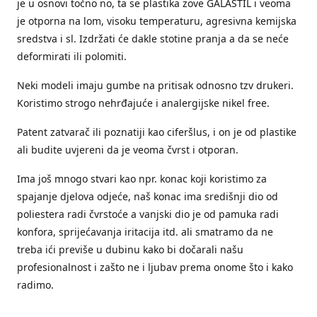
je u osnovi točno no, ta se plastika zove GALASTIL i veoma
je otporna na lom, visoku temperaturu, agresivna kemijska
sredstva i sl. Izdržati će dakle stotine pranja a da se neće
deformirati ili polomiti.
Neki modeli imaju gumbe na pritisak odnosno tzv drukeri.
Koristimo strogo nehrđajuće i analergijske nikel free.
Patent zatvarač ili poznatiji kao ciferšlus, i on je od plastike
ali budite uvjereni da je veoma čvrst i otporan.
Ima još mnogo stvari kao npr. konac koji koristimo za
spajanje djelova odjeće, naš konac ima središnji dio od
poliestera radi čvrstoće a vanjski dio je od pamuka radi
konfora, sprijećavanja iritacija itd. ali smatramo da ne
treba ići previše u dubinu kako bi dočarali našu
profesionalnost i zašto ne i ljubav prema onome što i kako
radimo.