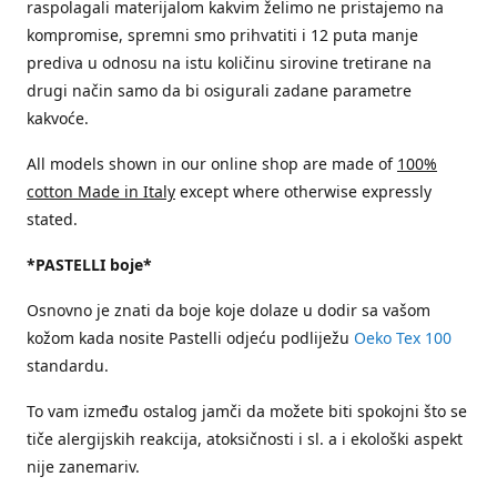
raspolagali materijalom kakvim želimo ne pristajemo na
kompromise, spremni smo prihvatiti i 12 puta manje
prediva u odnosu na istu količinu sirovine tretirane na
drugi način samo da bi osigurali zadane parametre
kakvoće.
All models shown in our online shop are made of
100%
cotton Made in Italy
except where otherwise expressly
stated.
*PASTELLI boje*
Osnovno je znati da boje koje dolaze u dodir sa vašom
kožom kada nosite Pastelli odjeću podliježu
Oeko Tex 100
standardu.
To vam između ostalog jamči da možete biti spokojni što se
tiče alergijskih reakcija, atoksičnosti i sl. a i ekološki aspekt
nije zanemariv.