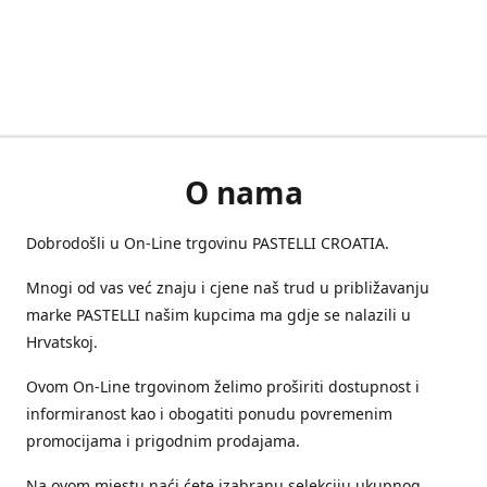
O nama
Dobrodošli u On-Line trgovinu PASTELLI CROATIA.
Mnogi od vas već znaju i cjene naš trud u približavanju
marke PASTELLI našim kupcima ma gdje se nalazili u
Hrvatskoj.
Ovom On-Line trgovinom želimo proširiti dostupnost i
informiranost kao i obogatiti ponudu povremenim
promocijama i prigodnim prodajama.
Na ovom mjestu naći ćete izabranu selekciju ukupnog