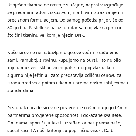
Uspješna tkanina ne nastaje slučajno, naprotiv izgrađuje
se predanim radom, iskustvom, marljivim istraživanjem i
preciznom formulacijom. Od samog početka prije više od
80 godina Pastelli se nalazi unutar samog vlakna jer ono
što čini tkaninu velikom je njezin DNK.
Naše sirovine ne nabavljamo gotove već ih izrađujemo
sami. Pamuk tj. sirovinu, kupujemo na burzi, i to ne bilo
koji pamuk već isključivo egipatski dugog vlakna koji
sigurno nije jeftin ali zato predstavlja odličnu osnovu za
izradu prediva a potom i tkaninu prema našim zahtjevima i
standardima.
Postupak obrade sirovine povjeren je našim dugogodišnjim
partnerima provjerene sposobnosti i dokazane kvalitete.
Oni nama isporučuju tekstil izrađen za nas prema našoj
specifikaciji! A naši kriteriji su poprilično visoki. Da bi