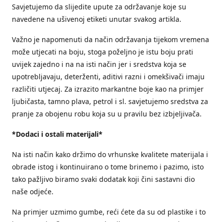
Savjetujemo da slijedite upute za održavanje koje su
navedene na ušivenoj etiketi unutar svakog artikla.
Važno je napomenuti da način održavanja tijekom vremena
može utjecati na boju, stoga poželjno je istu boju prati
uvijek zajedno i na na isti način jer i sredstva koja se
upotrebljavaju, deterženti, aditivi razni i omekšivači imaju
različiti utjecaj. Za izrazito markantne boje kao na primjer
ljubičasta, tamno plava, petrol i sl. savjetujemo sredstva za
pranje za obojenu robu koja su u pravilu bez izbjeljivača.
*Dodaci i ostali materijali*
Na isti način kako držimo do vrhunske kvalitete materijala i
obrade istog i kontinuirano o tome brinemo i pazimo, isto
tako pažljivo biramo svaki dodatak koji čini sastavni dio
naše odjeće.
Na primjer uzmimo gumbe, reći ćete da su od plastike i to