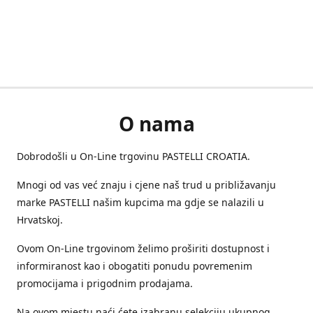
O nama
Dobrodošli u On-Line trgovinu PASTELLI CROATIA.
Mnogi od vas već znaju i cjene naš trud u približavanju
marke PASTELLI našim kupcima ma gdje se nalazili u
Hrvatskoj.
Ovom On-Line trgovinom želimo proširiti dostupnost i
informiranost kao i obogatiti ponudu povremenim
promocijama i prigodnim prodajama.
Na ovom mjestu naći ćete izabranu selekciju ukupnog