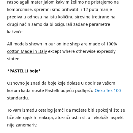
raspolagali materijalom kakvim želimo ne pristajemo na
kompromise, spremni smo prihvatiti i 12 puta manje
prediva u odnosu na istu količinu sirovine tretirane na
drugi način samo da bi osigurali zadane parametre
kakvoće.
All models shown in our online shop are made of
100%
cotton Made in Italy
except where otherwise expressly
stated.
*PASTELLI boje*
Osnovno je znati da boje koje dolaze u dodir sa vašom
kožom kada nosite Pastelli odjeću podliježu
Oeko Tex 100
standardu.
To vam između ostalog jamči da možete biti spokojni što se
tiče alergijskih reakcija, atoksičnosti i sl. a i ekološki aspekt
nije zanemariv.