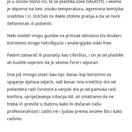
je u osnovi točno no, ta se plastika zove GALASTIL i veoma
je otporna na lom, visoku temperaturu, agresivna kemijska
sredstva i sl. Izdržati će dakle stotine pranja a da se neće
deformirati ili polomiti.
Neki modeli imaju gumbe na pritisak odnosno tzv drukeri.
Koristimo strogo nehrđajuće i analergijske nikel free.
Patent zatvarač ili poznatiji kao ciferšlus, i on je od plastike
ali budite uvjereni da je veoma čvrst i otporan.
Ima još mnogo stvari kao npr. konac koji koristimo za
spajanje djelova odjeće, naš konac ima središnji dio od
poliestera radi čvrstoće a vanjski dio je od pamuka radi
konfora, sprijećavanja iritacija itd. ali smatramo da ne
treba ići previše u dubinu kako bi dočarali našu
profesionalnost i zašto ne i ljubav prema onome što i kako
radimo.