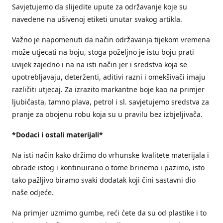
Savjetujemo da slijedite upute za održavanje koje su
navedene na ušivenoj etiketi unutar svakog artikla.
Važno je napomenuti da način održavanja tijekom vremena
može utjecati na boju, stoga poželjno je istu boju prati
uvijek zajedno i na na isti način jer i sredstva koja se
upotrebljavaju, deterženti, aditivi razni i omekšivači imaju
različiti utjecaj. Za izrazito markantne boje kao na primjer
ljubičasta, tamno plava, petrol i sl. savjetujemo sredstva za
pranje za obojenu robu koja su u pravilu bez izbjeljivača.
*Dodaci i ostali materijali*
Na isti način kako držimo do vrhunske kvalitete materijala i
obrade istog i kontinuirano o tome brinemo i pazimo, isto
tako pažljivo biramo svaki dodatak koji čini sastavni dio
naše odjeće.
Na primjer uzmimo gumbe, reći ćete da su od plastike i to