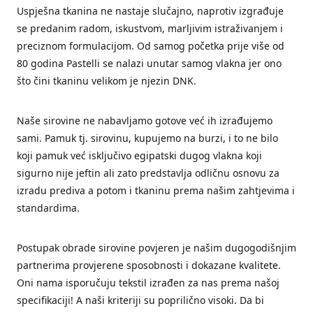
Uspješna tkanina ne nastaje slučajno, naprotiv izgrađuje
se predanim radom, iskustvom, marljivim istraživanjem i
preciznom formulacijom. Od samog početka prije više od
80 godina Pastelli se nalazi unutar samog vlakna jer ono
što čini tkaninu velikom je njezin DNK.
Naše sirovine ne nabavljamo gotove već ih izrađujemo
sami. Pamuk tj. sirovinu, kupujemo na burzi, i to ne bilo
koji pamuk već isključivo egipatski dugog vlakna koji
sigurno nije jeftin ali zato predstavlja odličnu osnovu za
izradu prediva a potom i tkaninu prema našim zahtjevima i
standardima.
Postupak obrade sirovine povjeren je našim dugogodišnjim
partnerima provjerene sposobnosti i dokazane kvalitete.
Oni nama isporučuju tekstil izrađen za nas prema našoj
specifikaciji! A naši kriteriji su poprilično visoki. Da bi