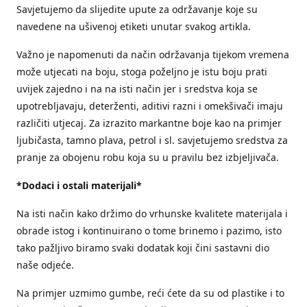
Savjetujemo da slijedite upute za održavanje koje su
navedene na ušivenoj etiketi unutar svakog artikla.
Važno je napomenuti da način održavanja tijekom vremena
može utjecati na boju, stoga poželjno je istu boju prati
uvijek zajedno i na na isti način jer i sredstva koja se
upotrebljavaju, deterženti, aditivi razni i omekšivači imaju
različiti utjecaj. Za izrazito markantne boje kao na primjer
ljubičasta, tamno plava, petrol i sl. savjetujemo sredstva za
pranje za obojenu robu koja su u pravilu bez izbjeljivača.
*Dodaci i ostali materijali*
Na isti način kako držimo do vrhunske kvalitete materijala i
obrade istog i kontinuirano o tome brinemo i pazimo, isto
tako pažljivo biramo svaki dodatak koji čini sastavni dio
naše odjeće.
Na primjer uzmimo gumbe, reći ćete da su od plastike i to