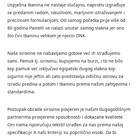
Uspješna tkanina ne nastaje slučajno, naprotiv izgrađuje
se predanim radom, iskustvom, marljivim istraživanjem i
preciznom formulacijom. Od samog početka prije više od
80 godina Pastelli se nalazi unutar samog vlakna jer ono
što čini tkaninu velikom je njezin DNK.
Naše sirovine ne nabavljamo gotove već ih izrađujemo
sami. Pamuk tj. sirovinu, kupujemo na burzi, i to ne bilo
koji pamuk već isključivo egipatski dugog vlakna koji
sigurno nije jeftin ali zato predstavlja odličnu osnovu za
izradu prediva a potom i tkaninu prema našim zahtjevima i
standardima.
Postupak obrade sirovine povjeren je našim dugogodišnjim
partnerima provjerene sposobnosti i dokazane kvalitete.
Oni nama isporučuju tekstil izrađen za nas prema našoj
specifikaciji! A naši kriteriji su poprilično visoki. Da bi