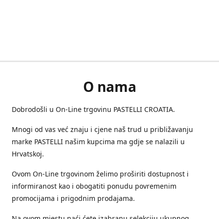
O nama
Dobrodošli u On-Line trgovinu PASTELLI CROATIA.
Mnogi od vas već znaju i cjene naš trud u približavanju
marke PASTELLI našim kupcima ma gdje se nalazili u
Hrvatskoj.
Ovom On-Line trgovinom želimo proširiti dostupnost i
informiranost kao i obogatiti ponudu povremenim
promocijama i prigodnim prodajama.
Na ovom mjestu naći ćete izabranu selekciju ukupnog