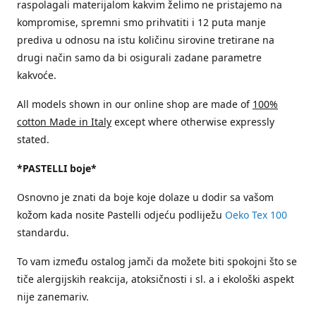
raspolagali materijalom kakvim želimo ne pristajemo na
kompromise, spremni smo prihvatiti i 12 puta manje
prediva u odnosu na istu količinu sirovine tretirane na
drugi način samo da bi osigurali zadane parametre
kakvoće.
All models shown in our online shop are made of
100%
cotton Made in Italy
except where otherwise expressly
stated.
*PASTELLI boje*
Osnovno je znati da boje koje dolaze u dodir sa vašom
kožom kada nosite Pastelli odjeću podliježu
Oeko Tex 100
standardu.
To vam između ostalog jamči da možete biti spokojni što se
tiče alergijskih reakcija, atoksičnosti i sl. a i ekološki aspekt
nije zanemariv.