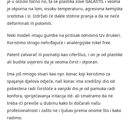
je u osnovi točno no, ta se plastika zove GALASTIL i veoma
je otporna na lom, visoku temperaturu, agresivna kemijska
sredstva i sl. Izdržati će dakle stotine pranja a da se neće
deformirati ili polomiti.
Neki modeli imaju gumbe na pritisak odnosno tzv drukeri.
Koristimo strogo nehrđajuće i analergijske nikel free.
Patent zatvarač ili poznatiji kao ciferšlus, i on je od plastike
ali budite uvjereni da je veoma čvrst i otporan.
Ima još mnogo stvari kao npr. konac koji koristimo za
spajanje djelova odjeće, naš konac ima središnji dio od
poliestera radi čvrstoće a vanjski dio je od pamuka radi
konfora, sprijećavanja iritacija itd. ali smatramo da ne
treba ići previše u dubinu kako bi dočarali našu
profesionalnost i zašto ne i ljubav prema onome što i kako
radimo.